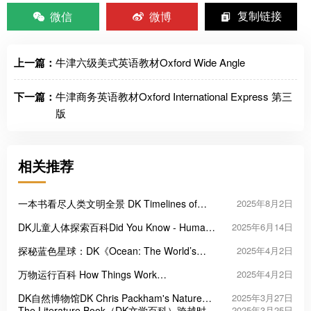
微信
微博
复制链接
上一篇：
牛津六级美式英语教材Oxford Wide Angle
下一篇：
牛津商务英语教材Oxford International Express 第三
版
相关推荐
一本书看尽人类文明全景 DK Timelines of
2025年8月2日
Everything
DK儿童人体探索百科Did You Know - Human
2025年6月14日
Body
探秘蓝色星球：DK《Ocean: The World’s
2025年4月2日
Last Wilderness Revealed》
万物运行百科 How Things Work
2025年4月2日
Encyclopedia
DK自然博物馆DK Chris Packham's Nature
2025年3月27日
Handbook
The Literature Book（DK文学百科）跨越时空
2025年3月25日