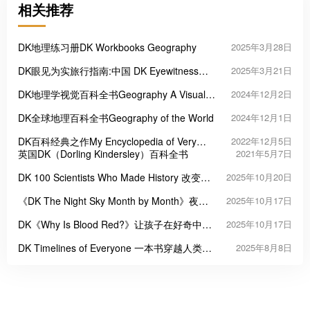
相关推荐
DK地理练习册DK Workbooks Geography
2025年3月28日
DK眼见为实旅行指南:中国 DK Eyewitness
2025年3月21日
Travel China
DK地理学视觉百科全书Geography A Visual
2024年12月2日
Encyclopedia
DK全球地理百科全书Geography of the World
2024年12月1日
DK百科经典之作My Encyclopedia of Very
2022年12月5日
Importan《那些重要的》系列最全7册
英国DK（Dorling Kindersley）百科全书
2021年5月7日
DK 100 Scientists Who Made History 改变世
2025年10月20日
界的100位科学家
《DK The Night Sky Month by Month》夜空
2025年10月17日
月历
DK《Why Is Blood Red?》让孩子在好奇中爱
2025年10月17日
上科学
DK Timelines of Everyone 一本书穿越人类历
2025年8月8日
史长河