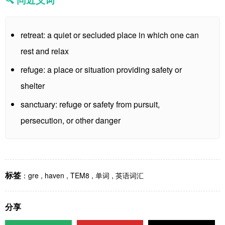
retreat: a quiet or secluded place in which one can
rest and relax
refuge: a place or situation providing safety or
shelter
sanctuary: refuge or safety from pursuit,
persecution, or other danger
标签
：
gre
,
haven
,
TEM8
,
单词
,
英语词汇
分享