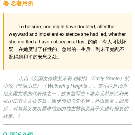
📚 名著用例
To be sure, one might have doubted, after the
wayward and impatient existence she had led, whether
she merited a haven of peace at last. 的确，有人可以怀
疑，在她度过了任性的、急躁的一生后，到末了她配不
配得到和平的安息之处。
— 出自《英国女作家艾米莉·勃朗特（Emily Brontë）的
小说《呼啸山庄》（ Wuthering Heights ）。该小说是19世
纪英国文学的代表作之一，故事描写吉卜赛弃儿希斯克利夫
被山庄老主人收养后，因受辱和恋爱不遂，外出致富，回来
后，对与其女友凯瑟琳结婚的地主林顿及其子女进行报复的
故事。》
🔍 同近义词