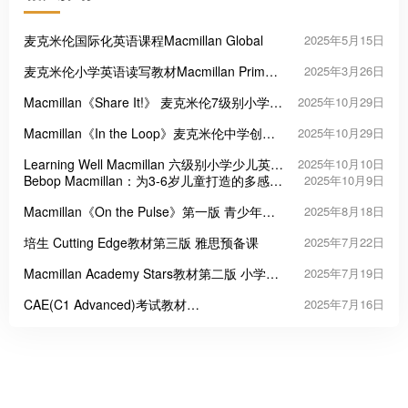
麦克米伦国际化英语课程Macmillan Global
2025年5月15日
麦克米伦小学英语读写教材Macmillan Primary
2025年3月26日
Foundation Skills - Reading and Writing
Macmillan《Share It!》 麦克米伦7级别小学英
2025年10月29日
Comprehension
语教材
Macmillan《In the Loop》麦克米伦中学创新
2025年10月29日
英语教材
Learning Well Macmillan 六级别小学少儿英语
2025年10月10日
课程
Bebop Macmillan：为3-6岁儿童打造的多感官
2025年10月9日
英语启蒙课程
Macmillan《On the Pulse》第一版 青少年英
2025年8月18日
语课程
培生 Cutting Edge教材第三版 雅思预备课
2025年7月22日
Macmillan Academy Stars教材第二版 小学生
2025年7月19日
英语课程
CAE(C1 Advanced)考试教材
2025年7月16日
Macmillan《Improve your Skills for
Advanced》