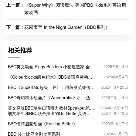
上一篇：
《Super Why》阅读魔法 美国PBS Kids系列英语启
蒙动画
下一篇：
花园宝宝 In the Night Garden（BBC系列）
相关推荐
BBC英文动画 Piggy Builders 小猪建造家 全26
2025年8月4日
集1080P高清视频带英文字幕
《Colourblocks颜色积木》BBC英语启蒙动画
2025年8月4日
片 全2季共44集
BBC《Supertato超级土豆》：用蔬菜英雄传递
2025年3月25日
勇气与友爱的童趣宇宙
BBC奇幻积木动画片《Wonderblocks》：边玩
2025年3月14日
边学的思维训练神器
英文原版BBC培生口语听力教材Speakout第三
2024年12月16日
版
朗文培生和BBC联合推出的Go Getter英语教
2024年9月13日
材
BBC情商启蒙动画《Feeling Better》
2023年10月7日
BBC 莎士比亚名剧动画系列
2023年7月7日