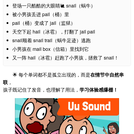
登场一只酷酷的大眼睛🐌 snail（蜗牛）
被小男孩丢进 pail（桶）里
pail（桶）变成了 jail（监狱）
天空下起 hail（冰雹），打翻了 jail pail
snail顺着 snail trail（蜗牛足迹）逃跑
小男孩在 mail box（信箱）里找到它
又一阵 hail（冰雹）赶跑了小男孩，拯救了 snail！
🌟 每个单词都不是孤立出现的，而是
在情节中自然串
联
，
孩子既记住了发音，也理解了用法，
学习体验感爆棚！