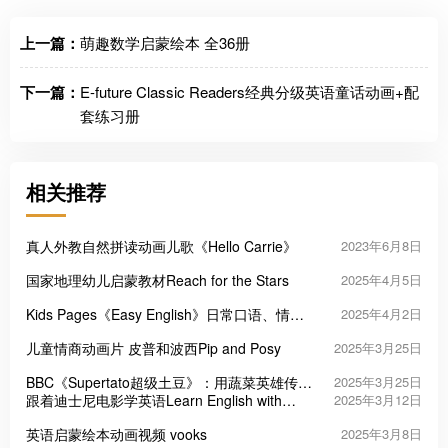
上一篇：
萌趣数学启蒙绘本 全36册
下一篇：
E-future Classic Readers经典分级英语童话动画+配
套练习册
相关推荐
真人外教自然拼读动画儿歌《Hello Carrie》
2023年6月8日
国家地理幼儿启蒙教材Reach for the Stars
2025年4月5日
Kids Pages《Easy English》日常口语、情景
2025年4月2日
对话、自然拼读，全215集
儿童情商动画片 皮普和波西Pip and Posy
2025年3月25日
BBC《Supertato超级土豆》：用蔬菜英雄传递
2025年3月25日
勇气与友爱的童趣宇宙
跟着迪士尼电影学英语Learn English with
2025年3月12日
Disney Movies 更新至74集
英语启蒙绘本动画视频 vooks
2025年3月8日