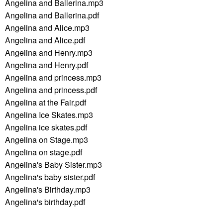
Angelina and Ballerina.mp3
Angelina and Ballerina.pdf
Angelina and Alice.mp3
Angelina and Alice.pdf
Angelina and Henry.mp3
Angelina and Henry.pdf
Angelina and princess.mp3
Angelina and princess.pdf
Angelina at the Fair.pdf
Angelina Ice Skates.mp3
Angelina ice skates.pdf
Angelina on Stage.mp3
Angelina on stage.pdf
Angelina's Baby Sister.mp3
Angelina's baby sister.pdf
Angelina's Birthday.mp3
Angelina's birthday.pdf