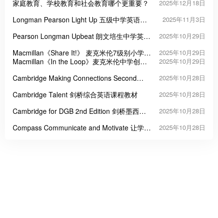
家庭教育、学校教育和社会教育哪个更重要？
2025年12月18日
Longman Pearson Light Up 五级中学英语教
2025年11月3日
材
Pearson Longman Upbeat 朗文培生中学英语
2025年10月29日
课程教材
Macmillan《Share It!》 麦克米伦7级别小学英
2025年10月29日
语教材
Macmillan《In the Loop》麦克米伦中学创新
2025年10月29日
英语教材
Cambridge Making Connections Second
2025年10月28日
Edition 剑桥学术阅读能力经典教材
Cambridge Talent 剑桥综合英语课程教材
2025年10月28日
Cambridge for DGB 2nd Edition 剑桥墨西哥
2025年10月28日
高中美式英语教材
Compass Communicate and Motivate 让学习
2025年10月28日
者主动开口的四级实用英语教材