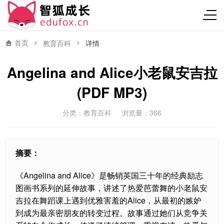
首页
教育百科
详情
Angelina and Alice小老鼠安吉拉
(PDF MP3)
分类：
教育百科
浏览量：366
摘要：
《Angelina and Alice》是畅销英国三十年的经典励志
图画书系列的延伸故事，讲述了热爱芭蕾舞的小老鼠安
吉拉在舞蹈课上遇到优雅害羞的Alice，从最初的嫉妒
到成为最亲密朋友的转变过程。故事通过她们从竞争关