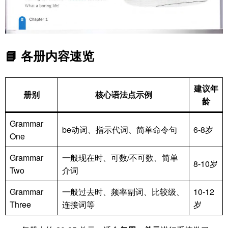
📘 各册内容速览
建议年
册别
核心语法点示例
龄
Grammar
be动词、指示代词、简单命令句
6-8岁
One
Grammar
一般现在时、可数/不可数、简单
8-10岁
Two
介词
Grammar
一般过去时、频率副词、比较级、
10-12
Three
连接词等
岁