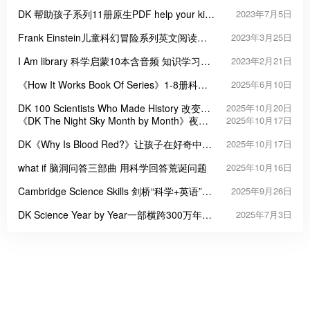
DK 帮助孩子系列11册原生PDF help your kids
2023年7月5日
With
Frank Einstein儿童科幻冒险系列英文阅读
2023年3月25日
PDF+MP3
I Am library 科学启蒙10本含音频 知识学习英
2023年2月21日
文绘本
《How It Works Book Of Series》1-8册科普
2025年6月10日
主题系列英文绘本
DK 100 Scientists Who Made History 改变世
2025年10月20日
界的100位科学家
《DK The Night Sky Month by Month》夜空
2025年10月17日
月历
DK《Why Is Blood Red?》让孩子在好奇中爱
2025年10月17日
上科学
what if 脑洞问答三部曲 用科学回答荒诞问题
2025年10月16日
Cambridge Science Skills 剑桥“科学+英语”跨
2025年9月26日
学科教材
DK Science Year by Year一部横跨300万年的
2025年7月3日
科学视觉年表