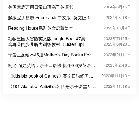
画视频 578集+
美国家庭万用日常口语亲子英语书
2024年8月15日
超级宝贝赳赳 Super JoJo中文版+英文版 1-5
2024年3月8日
季
Reading House系列英文启蒙绘本
2023年10月9日
动物王国大冒险英文版Jungle Beat 47集
2023年7月25日
磨耳朵的少儿听力训练教材《Listen up》
2023年6月23日
母爱主题绘本45册Mother’s Day Books For
2023年2月11日
Kids原生超清PDF
杨沁 遛娃英语：亲子口语课 抓住0-6岁英语启
2023年2月8日
蒙黄金期
《kids big book of Games》英文口语练习互
2022年11月10日
动游戏书PDF
《101 Alphabet Activities》四册亲子课堂互动
2022年11月8日
游戏书PDF