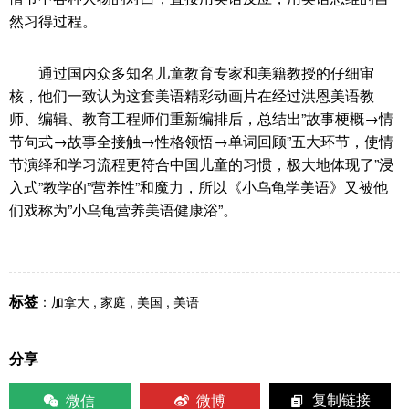
然习得过程。
通过国内众多知名儿童教育专家和美籍教授的仔细审
核，他们一致认为这套美语精彩动画片在经过洪恩美语教
师、编辑、教育工程师们重新编排后，总结出”故事梗概→情
节句式→故事全接触→性格领悟→单词回顾”五大环节，使情
节演绎和学习流程更符合中国儿童的习惯，极大地体现了”浸
入式”教学的”营养性”和魔力，所以《小乌龟学美语》又被他
们戏称为”小乌龟营养美语健康浴”。
标签
：
加拿大
,
家庭
,
美国
,
美语
分享
微信
微博
复制链接