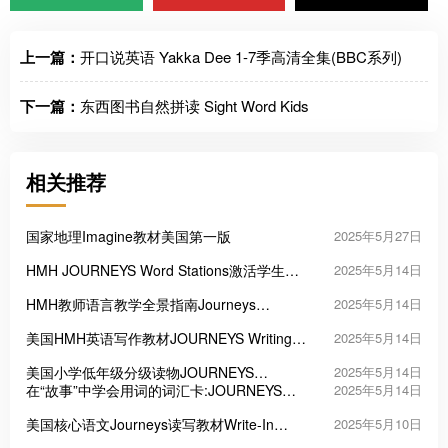
上一篇：
开口说英语 Yakka Dee 1-7季高清全集(BBC系列)
下一篇：
东西图书自然拼读 Sight Word Kids
相关推荐
国家地理Imagine教材美国第一版
2025年5月27日
HMH JOURNEYS Word Stations激活学生的
2025年5月14日
词汇力
HMH教师语言教学全景指南Journeys
2025年5月14日
Comprehensive Language and Literacy
美国HMH英语写作教材JOURNEYS Writing
2025年5月14日
Guide
for New Jersey
美国小学低年级分级读物JOURNEYS
2025年5月14日
Decodable Readers
在“故事”中学会用词的词汇卡:JOURNEYS
2025年5月14日
Vocabulary in Context Cards
美国核心语文Journeys读写教材Write-In
2025年5月10日
Reader