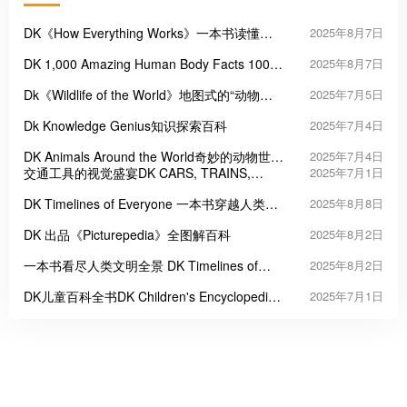
DK《How Everything Works》一本书读懂日
2025年8月7日
常科技奥秘
DK 1,000 Amazing Human Body Facts 1000
2025年8月7日
个令人惊叹的人体真相
Dk《Wildlife of the World》地图式的“动物星
2025年7月5日
球”
Dk Knowledge Genius知识探索百科
2025年7月4日
DK Animals Around the World奇妙的动物世界
2025年7月4日
之旅
交通工具的视觉盛宴DK CARS, TRAINS,
2025年7月1日
SHIPS & PLANES
DK Timelines of Everyone 一本书穿越人类历
2025年8月8日
史长河
DK 出品《Picturepedia》全图解百科
2025年8月2日
一本书看尽人类文明全景 DK Timelines of
2025年8月2日
Everything
DK儿童百科全书DK Children's Encyclopedia:
2025年7月1日
The Book That Explains Everything