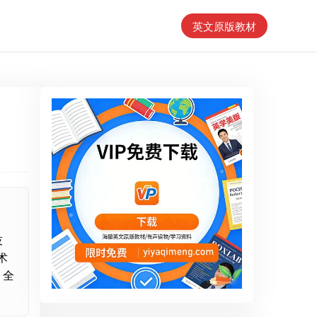
英文原版教材
技
术
。全