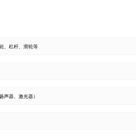
轮、杠杆、滑轮等
扬声器、激光器）