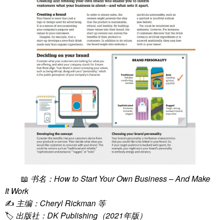
📖
书名：How to Start Your Own Business – And Make
It Work
✍️
主编：Cheryl Rickman 等
🏷
出版社：DK Publishing（2021年版）