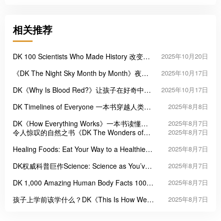
相关推荐
DK 100 Scientists Who Made History 改变世
2025年10月20日
界的100位科学家
《DK The Night Sky Month by Month》夜空
2025年10月17日
月历
DK《Why Is Blood Red?》让孩子在好奇中爱
2025年10月17日
上科学
DK Timelines of Everyone 一本书穿越人类历
2025年8月8日
史长河
DK《How Everything Works》一本书读懂日
2025年8月7日
常科技奥秘
令人惊叹的自然之书《DK The Wonders of
2025年8月7日
Nature》
Healing Foods: Eat Your Way to a Healthier
2025年8月7日
Life 用食物激活自愈力
DK权威科普巨作Science: Science as You’ve
2025年8月7日
Never Seen It Before
DK 1,000 Amazing Human Body Facts 1000
2025年8月7日
个令人惊叹的人体真相
孩子上学前该学什么？DK《This Is How We》
2025年8月7日
系列