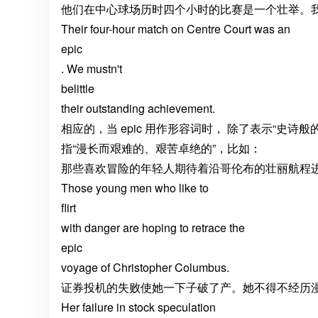
他们在中心球场历时四个小时的比赛是一个壮举。
Their four-hour match on Centre Court was an
epic
. We mustn't
belittle
their outstanding achievement.
相应的，当 epic 用作形容词时， 除了表示“史
指“漫长而艰难的、艰苦卓绝的”，比如：
那些喜欢冒险的年轻人期待着沿哥伦布的壮丽航程
Those young men who like to
flirt
with danger are hoping to retrace the
epic
voyage of Christopher Columbus.
证券投机的失败使她一下子破了产。她不得不经历
Her failure in stock speculation