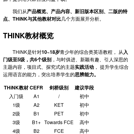
我们从
产品概览、产品内容、新旧版本区别、二版的特
点、THiNK与其他教材对比
几个方面展开分析。
THINK教材
概览
THiNK是针对
10~18岁
青少年的综合类英语教程， 从
入
门级至5级，共6个级别
，与时俱进、新颖有趣、引人深思的
主题内容，项目式、探究式的主题
实践活动
， 提升学生综合
运用语言的能力，突出培养学生的
思辨能力。
THiNK教材
CEFR
剑桥级别
建议学段
入门级
A1
/
初中
1级
A2
KET
初中
2级
B1
PET
初中
3级
B1+
Towards FCE
高中
4级
B2
FCE
高中