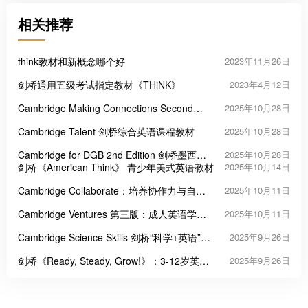
相关推荐
think教材和新概念哪个好
2023年11月26日
剑桥通用五级考试指定教材《THiNK》
2023年4月12日
Cambridge Making Connections Second
2025年10月28日
Edition 剑桥学术阅读能力经典教材
Cambridge Talent 剑桥综合英语课程教材
2025年10月28日
Cambridge for DGB 2nd Edition 剑桥墨西哥
2025年10月28日
高中美式英语教材
剑桥《American Think》 青少年美式英语教材
2025年10月14日
Cambridge Collaborate：培养协作力与自信
2025年10月11日
表达的中学英语教材
Cambridge Ventures 第三版：成人英语学习
2025年10月11日
的高效进阶课程教材
Cambridge Science Skills 剑桥“科学+英语”跨
2025年9月26日
学科教材
剑桥《Ready, Steady, Grow!》：3-12岁英语
2025年9月26日
启蒙的“王炸教材”