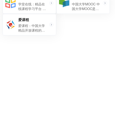
技术，为广大学习
营服务平台，致力
推进终身教育体系
的核心特点包括：
北京地区知名高校
学堂在线：精品在
台。 该平台的核心
中国大学MOOC 中
者提供丰富、优
于通过互联网技术
建设的重要力量。
课程内容丰富多
的优秀教师和教学
线课程学习平台 学
特色在于其课程的
国大学MOOC是由
质、便捷的数字化
推动优质教育资源
作为一所没有围墙
样：涵盖文学、历
团队，确保了教学
堂在线是一个由中
权威性与专业性。
爱课程网与网易云
学习资源与课程服
的共享。它汇聚了
的大学，它打破了
史、信息技术、经
内容的专业性与前
国高校发起并运营
所有课程内容均依
课堂联合推出的中
务。 该平台的核心
爱课程
国内外众多知名高
传统教育的时空限
济管理、艺术设计
沿性。 学习模式灵
的、提供精品在线
托人民卫生出版社
文在线学习平台。
特点与功能主要包
校，提供海量高品
制，通过覆盖全国
爱课程：中国大学
等多个学科领域，
活：采用慕课
课程的学习平台。
丰富的教材资源和
它致力于汇聚国内
括： 课程资源丰
质的大学在线课
城乡的办学网络和
精品开放课程的官
满足不同用户的学
（MOOC）形式，
它致力于汇聚全球
强大的专家作者团
顶尖高校的优质课
富：涵盖职业技
程，形成了一个丰
学习中心，为广大
方平台 爱课程
习需求。 学习方式
学习者可以根据自
顶尖高校的优质教
队，确保了知识的
程资源，并将其免
能、资格考试、语
富、多元的在线课
求学者提供了灵
（iCourse）是中国
灵活自主：学习者
己的时间和进度安
育资源，通过互联
准确性和前沿性。
费开放给社会公
言学习、通识教育
程库。 该平台的核
活、便捷的学习机
教育部、财政部共
可以根据自己的时
排学习，打破了传
网技术，为广大学
平台提供的慕课课
众，是推动高等教
等多个领域，满足
心功能与特色主要
会。其主要特点包
同支持建设的国家
间和进度安排学
统教育的时...
习者提供免费或开
程涵盖了临床...
育资源共享和促进
不同用户的学习需
包括： 跨校授课与
括： 开放教育模
级精品开放课程共
习，随时随地通过
放的在线课程学习
教育公平的重要项
求。 学习方式灵
学分互认：学生可
式：实行注册入
享系统。作为官方
互联网接入课程。
服务。 该平台的核
目。 该平台的核心
活：支持随时随地
以选修合作院校提
学，为更多学习者
指定的在线学习平
优质教学资源：课
心特色与优势主要
特色与价值包括：
在线学习，用户可
供的在线课程，所
敞开大门。 技术深
台，它汇聚了来自
程通常由国内外知
体现在以下几个方
名校课程：提供了
以根据自己的时间
获学分有机会得到
度融合：利用网
国内众多顶尖高校
名高校或专...
面： 课程资源优
来自北京大学、清
和进度安排学习计
本校认可，有效打
络...
的优质教学资源，
质：与清华大学、
华大学、复旦大学
划。 认证体系衔
破了校园间的物理
旨在推动高等教育
北京大学、麻省理
等数百所知名高校
接：平台课程常与
壁垒。 高品质课程
资源的开放与共
工学院、斯坦福大
的丰富课程，涵盖
官方或行业认证相
资源：平台与高校
享，促进教育公
学等国内外知名高
文、理、工、医等
关联，帮助学习
及名师合作...
平。 该平台的核心
校及机构合作，提
多个学科门类。 灵
者...
资源是“中国大学
供涵盖计算机、经
活学习：学习者可
MOOC”，提供了涵
济管理、人文社
以随时随地通过互
盖文、理、工、
科、工程技术等多
联网观看教学视
农、医等各个学科
个学科领域的系...
频、参与...